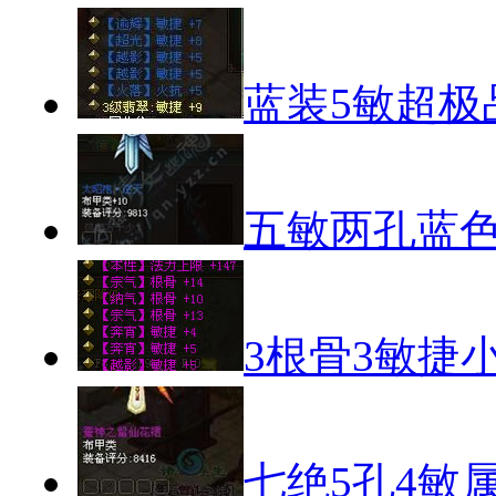
蓝装5敏超极
五敏两孔蓝
3根骨3敏捷
七绝5孔4敏