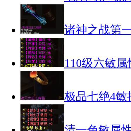
诸神之战第
110级六敏
极品七绝4敏
清一色敏属性