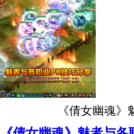
《倩女幽魂》
《倩女幽魂》魅者与各