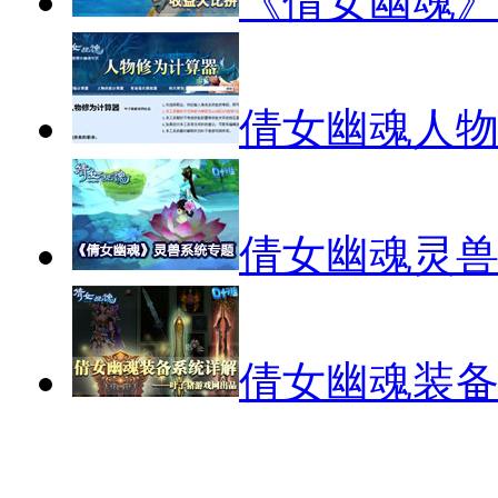
《倩女幽魂
倩女幽魂人
倩女幽魂灵
倩女幽魂装