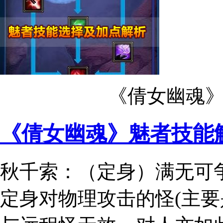
《倩女幽魂
《倩女幽魂》魅者技能
秋千索：（定身）
满无可
定身对物理攻击的怪(主要