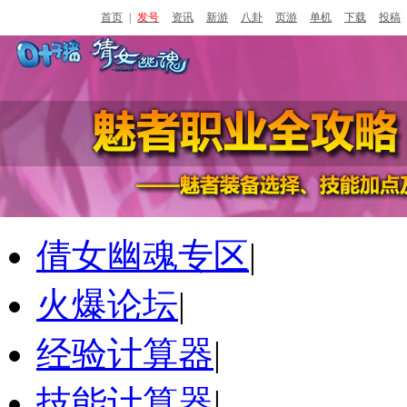
首页
|
发号
资讯
新游
八卦
页游
单机
下载
投稿
倩女幽魂专区
|
www.yzz.cn
火爆论坛
|
经验计算器
|
技能计算器
|