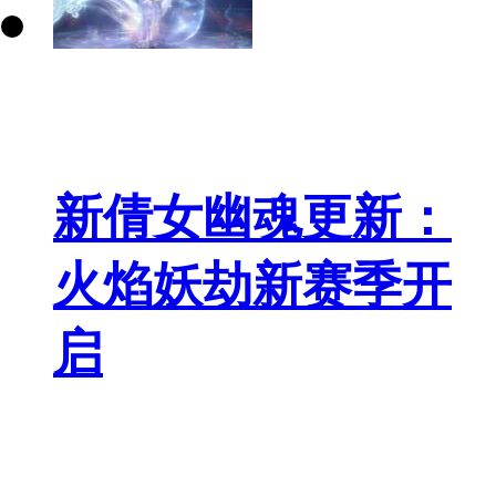
新倩女幽魂更新：
火焰妖劫新赛季开
启