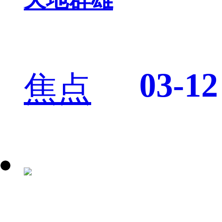
03-12
焦点