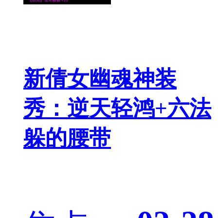
新倩女幽魂神装
秀：逆天轻鸿+六法
躲的腰带