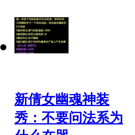
新倩女幽魂神装
秀：不要问法系为