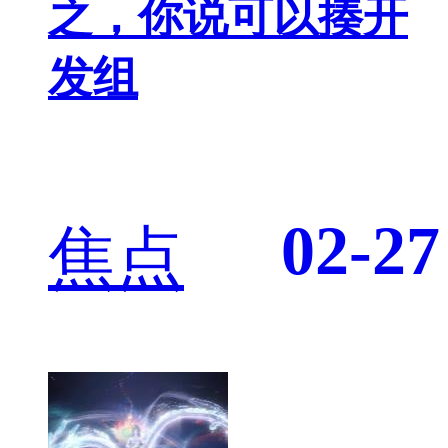
之，你说可以揍开
发组
02-27
焦点