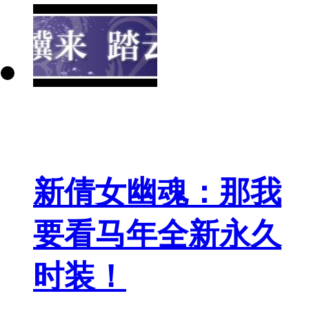
新倩女幽魂：那我
要看马年全新永久
时装！