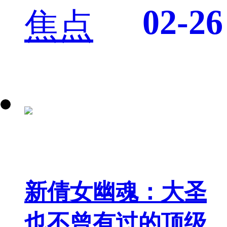
02-26
焦点
新倩女幽魂：大圣
也不曾有过的顶级