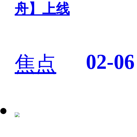
舟】上线
02-06
焦点