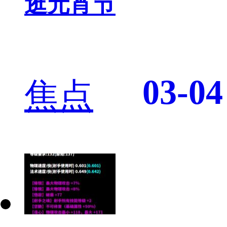
逛元宵节
03-04
焦点