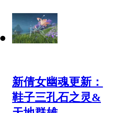
新倩女幽魂更新：
鞋子三孔石之灵&
天地群雄