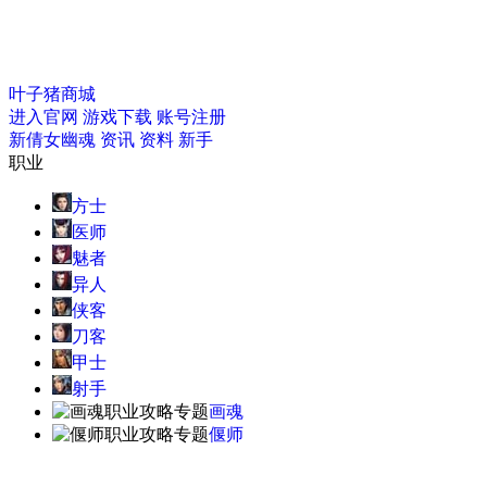
叶子猪商城
进入官网
游戏下载
账号注册
新倩女幽魂
资讯
资料
新手
职业
方士
医师
魅者
异人
侠客
刀客
甲士
射手
画魂
偃师