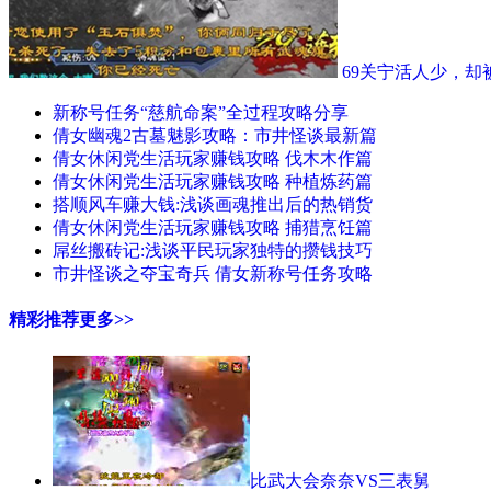
69关宁活人少，却
新称号任务“慈航命案”全过程攻略分享
倩女幽魂2古墓魅影攻略：市井怪谈最新篇
倩女休闲党生活玩家赚钱攻略 伐木木作篇
倩女休闲党生活玩家赚钱攻略 种植炼药篇
搭顺风车赚大钱:浅谈画魂推出后的热销货
倩女休闲党生活玩家赚钱攻略 捕猎烹饪篇
屌丝搬砖记:浅谈平民玩家独特的攒钱技巧
市井怪谈之夺宝奇兵 倩女新称号任务攻略
精彩推荐
更多>>
比武大会奈奈VS三表舅