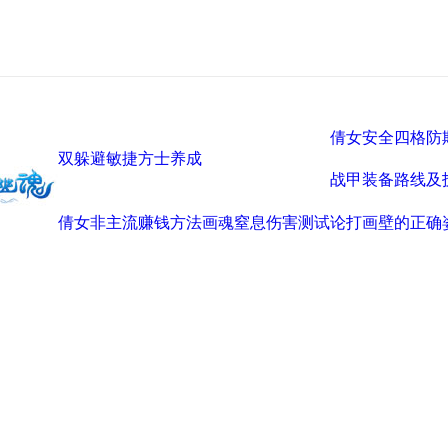
倩女安全四格防
双躲避敏捷方士养成
战甲装备路线及
倩女非主流赚钱方法
画魂窒息伤害测试
论打画壁的正确