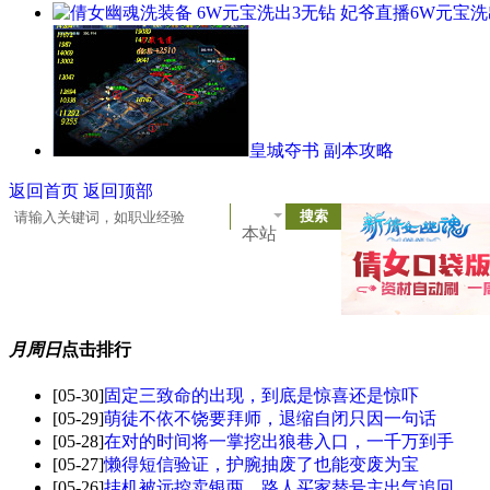
6W元宝洗
皇城夺书 副本攻略
返回首页
返回顶部
本站
月
周
日
点击排行
[05-30]
固定三致命的出现，到底是惊喜还是惊吓
[05-29]
萌徒不依不饶要拜师，退缩自闭只因一句话
[05-28]
在对的时间将一掌挖出狼巷入口，一千万到手
[05-27]
懒得短信验证，护腕抽废了也能变废为宝
[05-26]
挂机被远控卖银两，路人买家替号主出气追回