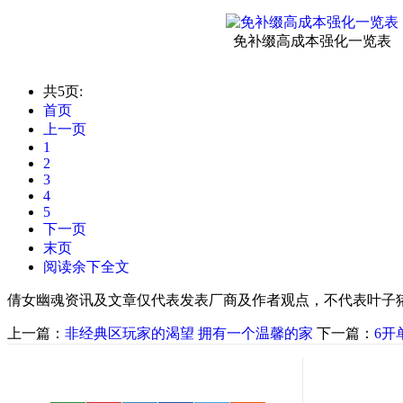
免补缀高成本强化一览表
共5页:
首页
上一页
1
2
3
4
5
下一页
末页
阅读余下全文
倩女幽魂资讯及文章仅代表发表厂商及作者观点，不代表叶子
上一篇：
非经典区玩家的渴望 拥有一个温馨的家
下一篇：
6开