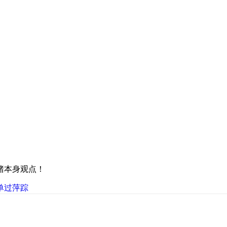
猪本身观点！
单过萍踪