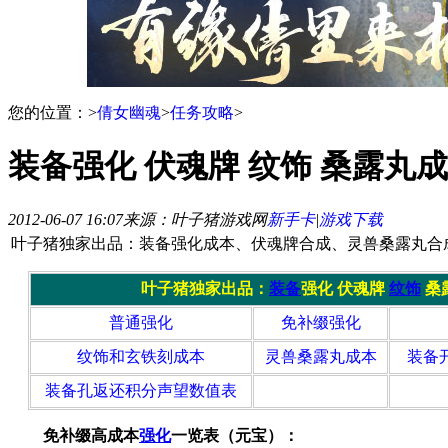
您的位置：
>
倩女幽魂
>
任务攻略
>
装备强化 伏魂牌 纹饰 桑露丸
2012-06-07 16:07
来源：叶子猪游戏网
新手卡
|
游戏下载
叶子猪独家出品：装备强化成本、伏魂牌合成、灵兽桑露丸合
叶子猪独家出品：
装备
强化 伏魂牌
纹饰
桑
普通强化
免补缀强化
纹饰和玄铁刻成本
灵兽桑露丸成本
装备
装备孔返还积分声望数值表
免补缀高成本
强化
一览表（元宝）：