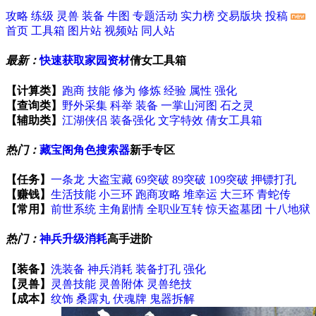
攻略
练级
灵兽
装备
牛图
专题活动
实力榜
交易版块
投稿
首页
工具箱
图片站
视频站
同人站
最新：
快速获取家园资材
倩女工具箱
【计算类】
跑商
技能
修为
修炼
经验
属性
强化
【查询类】
野外采集
科举
装备
一掌山河图
石之灵
【辅助类】
江湖侠侣
装备强化
文字特效
倩女工具箱
热门：
藏宝阁角色搜索器
新手专区
【任务】
一条龙
大盗宝藏
69突破
89突破
109突破
押镖打孔
【赚钱】
生活技能
小三环
跑商攻略
堆幸运
大三环
青蛇传
【常用】
前世系统
主角剧情
全职业互转
惊天盗墓团
十八地狱
热门：
神兵升级消耗
高手进阶
【装备】
洗装备
神兵消耗
装备打孔
强化
【灵兽】
灵兽技能
灵兽附体
灵兽绝技
【成本】
纹饰
桑露丸
伏魂牌
鬼器拆解