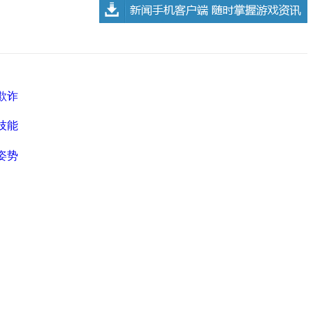
欺诈
技能
姿势