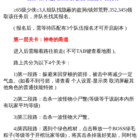
≥65级少侠≥3人组队找隐蔽的盗洞(镇郊荒野,352,345)领
取该任务后，并队长找其报名。
( 报名后，需等待匹配有3个队伍报名才可开启副本 )
第一层关卡：神奇的甬道
进入后需顺着路往前走( 不可TAB键查看地图 )。
路上共分为以下4个关卡：
1)第一段路：躲避来回穿梭的箭排，被击中将减少一定
气血。(如看不到弓箭，请查看 个人设置-显示类 取消屏蔽其
他角色的普通技能特效 )
2)第二段路：击杀一波怪物小尸蹩(等级等于该副本内所
有玩家平均等级)
3)第三段路：击杀一波怪物大尸蹩。
4)第四段路：遇到个绿色棺材，点击释放一个BOSS绿毛
粽子(等级等于开棺玩家等级)，将其击杀掉落好奖励，同时地