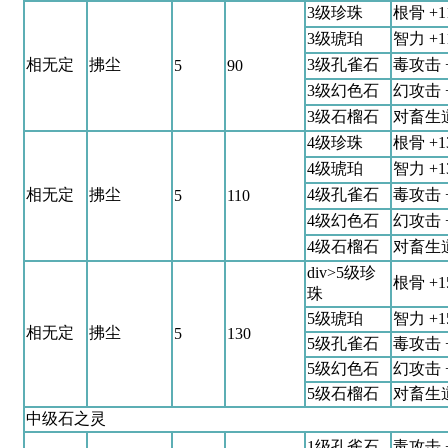
3级珍珠
根骨 +1
3级琥珀
智力 +1
相无定
拂尘
3级孔雀石
毒攻击 +
5
90
3级幻色石
幻攻击 +
3级石榴石
对畜生道
4级珍珠
根骨 +1
4级琥珀
智力 +1
相无定
拂尘
4级孔雀石
毒攻击 +
5
110
4级幻色石
幻攻击 +
4级石榴石
对畜生道
div>5级珍
根骨 +1
珠
5级琥珀
智力 +1
相无定
拂尘
5
130
5级孔雀石
毒攻击 +
5级幻色石
幻攻击 +
5级石榴石
对畜生道
中级石之灵
1级孔雀石
毒攻击 +