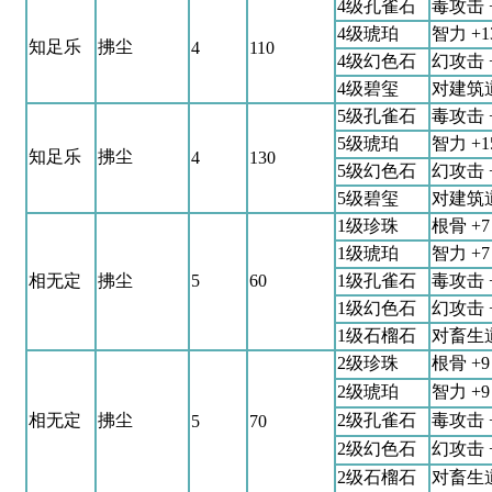
4级孔雀石
毒攻击 +
4级琥珀
智力 +1
知足乐
拂尘
4
110
4级幻色石
幻攻击 +
4级碧玺
对建筑道
5级孔雀石
毒攻击 +
5级琥珀
智力 +1
知足乐
拂尘
4
130
5级幻色石
幻攻击 +
5级碧玺
对建筑道
1级珍珠
根骨 +7
1级琥珀
智力 +7
相无定
拂尘
5
60
1级孔雀石
毒攻击 +
1级幻色石
幻攻击 +
1级石榴石
对畜生道
2级珍珠
根骨 +9
2级琥珀
智力 +9
相无定
拂尘
2级孔雀石
毒攻击 +
5
70
2级幻色石
幻攻击 +
2级石榴石
对畜生道