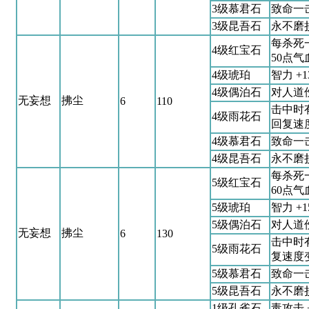
3级慕君石
致命一击
3级昆吾石
永不磨
每杀死
4级红宝石
50点气
4级琥珀
智力 +1
4级偶泊石
对人道伤
无妄想
拂尘
6
110
击中时
4级雨花石
回复速
4级慕君石
致命一击
4级昆吾石
永不磨
每杀死
5级红宝石
60点气
5级琥珀
智力 +1
5级偶泊石
对人道伤
无妄想
拂尘
6
130
击中时
5级雨花石
复速度
5级慕君石
致命一击
5级昆吾石
永不磨
1级孔雀石
毒攻击 +