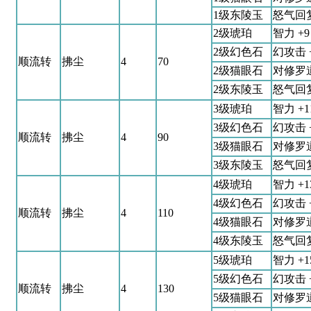
1级东陵玉
怒气回复
2级琥珀
智力 +9
2级幻色石
幻攻击 +
顺流转
拂尘
4
70
2级猫眼石
对修罗道
2级东陵玉
怒气回复
3级琥珀
智力 +1
3级幻色石
幻攻击 +
顺流转
拂尘
4
90
3级猫眼石
对修罗道
3级东陵玉
怒气回复
4级琥珀
智力 +1
4级幻色石
幻攻击 +
顺流转
拂尘
4
110
4级猫眼石
对修罗道
4级东陵玉
怒气回复
5级琥珀
智力 +1
5级幻色石
幻攻击 +
顺流转
拂尘
4
130
5级猫眼石
对修罗道