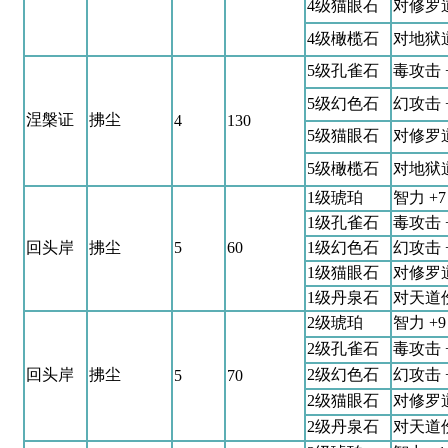
4级猫眼石
对修罗道
4级橄榄石
对地狱道
5级孔雀石
毒攻击 +
5级幻色石
幻攻击 +
涅槃证
拂尘
4
130
5级猫眼石
对修罗道
5级橄榄石
对地狱道
1级琥珀
智力 +7
1级孔雀石
毒攻击 +
回头岸
拂尘
5
60
1级幻色石
幻攻击 +
1级猫眼石
对修罗道
1级丹泉石
对天道伤
2级琥珀
智力 +9
2级孔雀石
毒攻击 +
回头岸
拂尘
2级幻色石
幻攻击 +
5
70
2级猫眼石
对修罗道
2级丹泉石
对天道伤