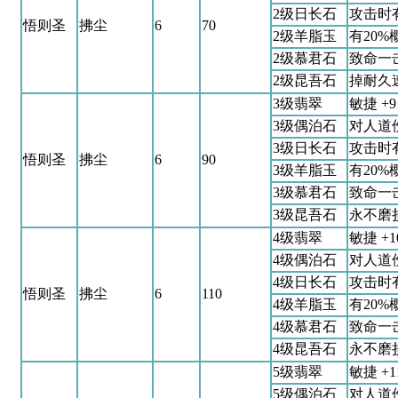
2级日长石
攻击时
悟则圣
拂尘
6
70
2级羊脂玉
有20
2级慕君石
致命一击
2级昆吾石
掉耐久
3级翡翠
敏捷 +9
3级偶泊石
对人道伤
3级日长石
攻击时
悟则圣
拂尘
6
90
3级羊脂玉
有20
3级慕君石
致命一击
3级昆吾石
永不磨
4级翡翠
敏捷 +1
4级偶泊石
对人道伤
4级日长石
攻击时
悟则圣
拂尘
6
110
4级羊脂玉
有20
4级慕君石
致命一击
4级昆吾石
永不磨
5级翡翠
敏捷 +1
5级偶泊石
对人道伤