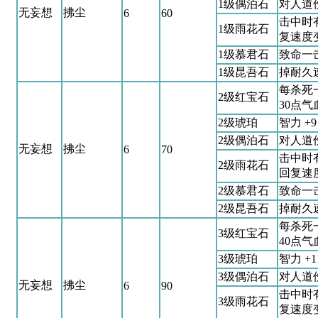
1级偶泊石
对人道伤
无妄想
拂尘
6
60
击中时
1级雨花石
复速度
1级慕君石
致命一击
1级昆吾石
掉耐久
每杀死
2级红宝石
30点气
2级琥珀
智力 +9
2级偶泊石
对人道伤
无妄想
拂尘
6
70
击中时
2级雨花石
回复速
2级慕君石
致命一击
2级昆吾石
掉耐久
每杀死
3级红宝石
40点气
3级琥珀
智力 +1
3级偶泊石
对人道伤
无妄想
拂尘
6
90
击中时
3级雨花石
复速度