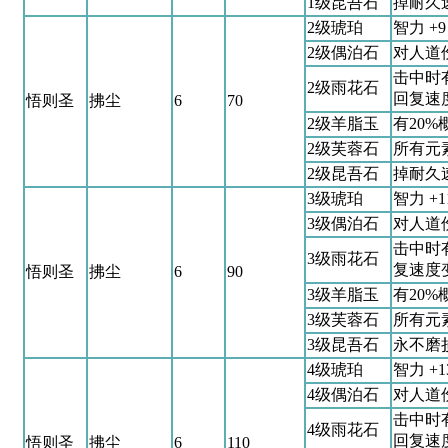
1级昆吾石
掉耐久
2级琥珀
智力 +9
2级偶泊石
对人道伤
击中时
2级雨花石
回复速
悟则圣
拂尘
6
70
2级羊脂玉
有20
2级芙蓉石
所有元素
2级昆吾石
掉耐久
3级琥珀
智力 +1
3级偶泊石
对人道伤
击中时
3级雨花石
复速度
悟则圣
拂尘
6
90
3级羊脂玉
有20
3级芙蓉石
所有元素
3级昆吾石
永不磨
4级琥珀
智力 +1
4级偶泊石
对人道伤
击中时
4级雨花石
回复速
悟则圣
拂尘
6
110