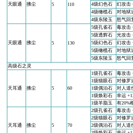
天眼通
拂尘
4级幻色石
幻攻击 +
5
110
4级橄榄石
对地狱道
4级东陵玉
怒气回复
5级孔雀石
毒攻击 +
5级透辉石
光攻击 +
天眼通
拂尘
5级幻色石
幻攻击 +
5
130
5级橄榄石
对地狱道
5级东陵玉
怒气回复
高级石之灵
1级孔雀石
毒攻击 +
1级猫眼石
对修罗道
天耳通
拂尘
5
60
1级偶泊石
对人道伤
1级焕彩石
幸运 +1
1级羊脂玉
有20
2级孔雀石
毒攻击 +
2级猫眼石
对修罗道
天耳通
拂尘
5
70
2级偶泊石
对人道伤
2级焕彩石
幸运 +1