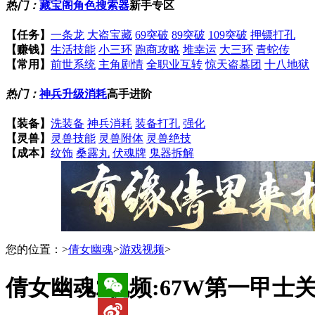
热门：
藏宝阁角色搜索器
新手专区
【任务】
一条龙
大盗宝藏
69突破
89突破
109突破
押镖打孔
【赚钱】
生活技能
小三环
跑商攻略
堆幸运
大三环
青蛇传
【常用】
前世系统
主角剧情
全职业互转
惊天盗墓团
十八地狱
热门：
神兵升级消耗
高手进阶
【装备】
洗装备
神兵消耗
装备打孔
强化
【灵兽】
灵兽技能
灵兽附体
灵兽绝技
【成本】
纹饰
桑露丸
伏魂牌
鬼器拆解
您的位置：
>
倩女幽魂
>
游戏视频
>
倩女幽魂2视频:67W第一甲士