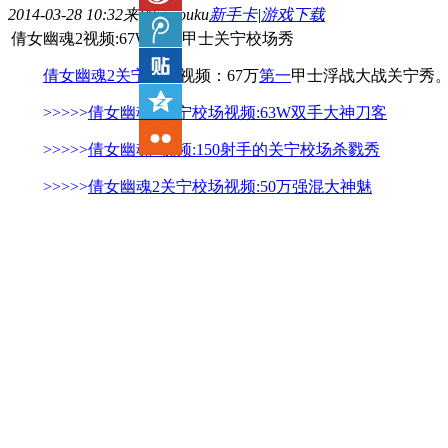
2014-03-28 10:32
来源：youku
新手卡
|
游戏下载
倩女幽魂2视频:67W第一甲士关宁校场秀
倩女幽魂2
关宁
校场视频：67万
第一
甲士浮战大战关宁秀
>>>>>
倩女幽魂2关宁校场视频:63W双手大神刀客
>>>>>
倩女幽魂2视频:150射手的关宁校场杀戮秀
>>>>>
倩女幽魂2关宁校场视频:50万强混大神魅