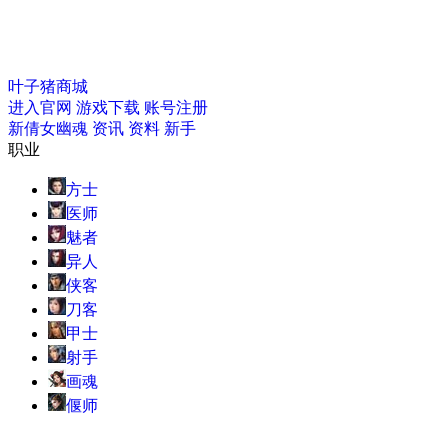
叶子猪商城
进入官网
游戏下载
账号注册
新倩女幽魂
资讯
资料
新手
职业
方士
医师
魅者
异人
侠客
刀客
甲士
射手
画魂
偃师