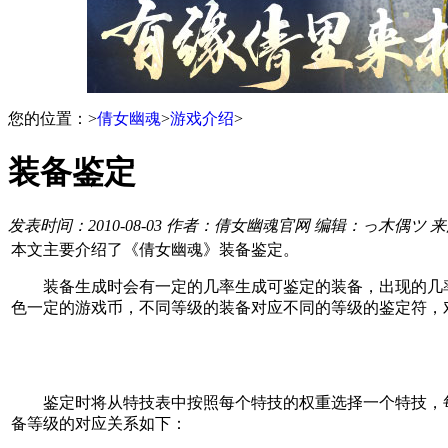
您的位置：
>
倩女幽魂
>
游戏介绍
>
装备鉴定
发表时间：2010-08-03
作者：倩女幽魂官网
编辑：っ木偶ツ
来
本文主要介绍了《倩女幽魂》装备鉴定。
装备生成时会有一定的几率生成可鉴定的装备，出现的几率
色一定的游戏币，不同等级的装备对应不同的等级的鉴定符，
鉴定时将从特技表中按照每个特技的权重选择一个特技，每
备等级的对应关系如下：