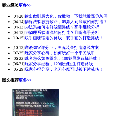
职业经验
更多>>
[04-28]
输出做到最大化，你敢动一下我就敢瓢你灰屏
[04-14]
物躲法躲敏捷致命，69异人到底该如何打造？
[04-13]
69法系如何走好躲避路线？高手继续分析
[04-12]
69物理系躲避流如何打造？且听高手分析
[10-15]
双手画魂该走的路线，双手画的打造路线！
[10-12]
详谈30W评分下，画魂装备打造路线方案！
[07-25]
玩家分享心得，如何玩好一个平民战甲！
[06-22]
魅者怎么如鱼得水，109魅最终选择路线！
[06-21]
玩家分享经验，129最强医生打造路线！
[05-29]
玩家心得分享，老刀心魔可以被下述减伤！
图文推荐
更多>>