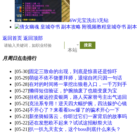
6W元宝洗出3无钻
皇城夺书 副
返回首页
返回顶部
本站
月
周
日
点击排行
[05-30]
固定三致命的出现，到底是惊喜还是惊吓
[05-29]
萌徒不依不饶要拜师，退缩自闭只因一句话
[05-28]
在对的时间将一掌挖出狼巷入口，一千万到手
[05-27]
懒得短信验证，护腕抽废了也能变废为宝
[05-26]
挂机被远控卖银两，路人买家替号主出气追回
[05-25]
克法系专用！逆天四大幅护腕，四法躲护心镜
[05-24]
不开心了？来看看low爆了的骗术开心一下
[05-23]
新坐骑鲸落云，你听过它们一家背后的故事吗
[05-22]
还在发愁欧不起来？试试这招献祭大法
[05-21]
扒一扒九天玄女，这个boss到底什么来头？