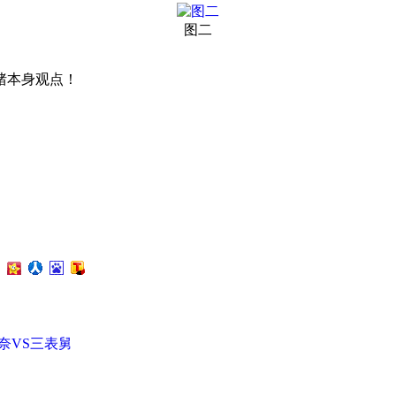
图二
猪本身观点！
奈VS三表舅