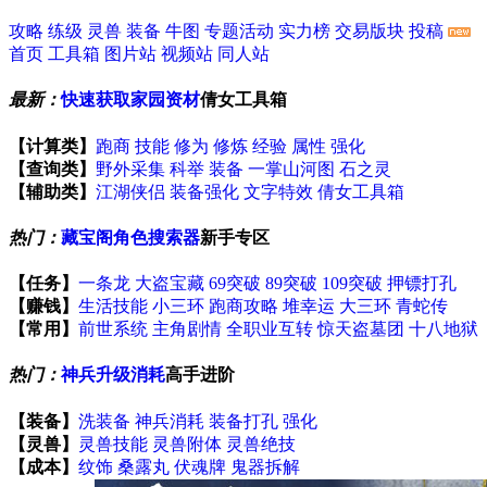
攻略
练级
灵兽
装备
牛图
专题活动
实力榜
交易版块
投稿
首页
工具箱
图片站
视频站
同人站
最新：
快速获取家园资材
倩女工具箱
【计算类】
跑商
技能
修为
修炼
经验
属性
强化
【查询类】
野外采集
科举
装备
一掌山河图
石之灵
【辅助类】
江湖侠侣
装备强化
文字特效
倩女工具箱
热门：
藏宝阁角色搜索器
新手专区
【任务】
一条龙
大盗宝藏
69突破
89突破
109突破
押镖打孔
【赚钱】
生活技能
小三环
跑商攻略
堆幸运
大三环
青蛇传
【常用】
前世系统
主角剧情
全职业互转
惊天盗墓团
十八地狱
热门：
神兵升级消耗
高手进阶
【装备】
洗装备
神兵消耗
装备打孔
强化
【灵兽】
灵兽技能
灵兽附体
灵兽绝技
【成本】
纹饰
桑露丸
伏魂牌
鬼器拆解