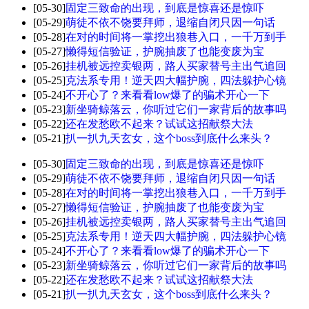
[05-30]
固定三致命的出现，到底是惊喜还是惊吓
[05-29]
萌徒不依不饶要拜师，退缩自闭只因一句话
[05-28]
在对的时间将一掌挖出狼巷入口，一千万到手
[05-27]
懒得短信验证，护腕抽废了也能变废为宝
[05-26]
挂机被远控卖银两，路人买家替号主出气追回
[05-25]
克法系专用！逆天四大幅护腕，四法躲护心镜
[05-24]
不开心了？来看看low爆了的骗术开心一下
[05-23]
新坐骑鲸落云，你听过它们一家背后的故事吗
[05-22]
还在发愁欧不起来？试试这招献祭大法
[05-21]
扒一扒九天玄女，这个boss到底什么来头？
[05-30]
固定三致命的出现，到底是惊喜还是惊吓
[05-29]
萌徒不依不饶要拜师，退缩自闭只因一句话
[05-28]
在对的时间将一掌挖出狼巷入口，一千万到手
[05-27]
懒得短信验证，护腕抽废了也能变废为宝
[05-26]
挂机被远控卖银两，路人买家替号主出气追回
[05-25]
克法系专用！逆天四大幅护腕，四法躲护心镜
[05-24]
不开心了？来看看low爆了的骗术开心一下
[05-23]
新坐骑鲸落云，你听过它们一家背后的故事吗
[05-22]
还在发愁欧不起来？试试这招献祭大法
[05-21]
扒一扒九天玄女，这个boss到底什么来头？