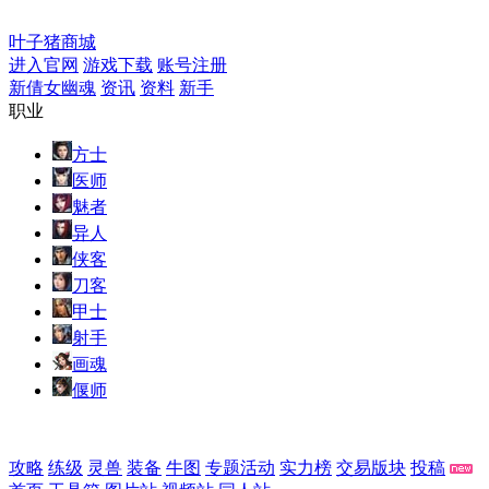
叶子猪商城
进入官网
游戏下载
账号注册
新倩女幽魂
资讯
资料
新手
职业
方士
医师
魅者
异人
侠客
刀客
甲士
射手
画魂
偃师
攻略
练级
灵兽
装备
牛图
专题活动
实力榜
交易版块
投稿