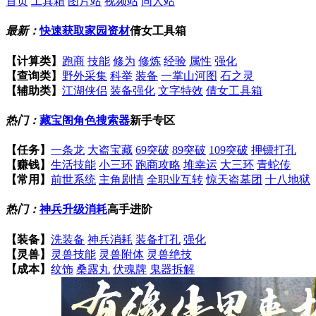
首页
工具箱
图片站
视频站
同人站
最新：
快速获取家园资材
倩女工具箱
【计算类】
跑商
技能
修为
修炼
经验
属性
强化
【查询类】
野外采集
科举
装备
一掌山河图
石之灵
【辅助类】
江湖侠侣
装备强化
文字特效
倩女工具箱
热门：
藏宝阁角色搜索器
新手专区
【任务】
一条龙
大盗宝藏
69突破
89突破
109突破
押镖打孔
【赚钱】
生活技能
小三环
跑商攻略
堆幸运
大三环
青蛇传
【常用】
前世系统
主角剧情
全职业互转
惊天盗墓团
十八地狱
热门：
神兵升级消耗
高手进阶
【装备】
洗装备
神兵消耗
装备打孔
强化
【灵兽】
灵兽技能
灵兽附体
灵兽绝技
【成本】
纹饰
桑露丸
伏魂牌
鬼器拆解