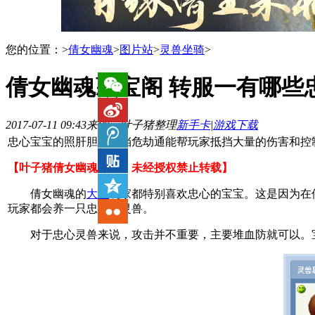
您的位置：
>
倩女幽魂
>
图片站
>
灵兽坐骑
>
倩女幽魂藏宝阁 转服一有哪些
2017-07-11 09:43
来源：叶子猪整理
新手卡
|
游戏下载
忠心宝宝的照肝胆通和挡危劫通能帮玩家抵挡大量的伤害和控
【叶子猪倩女幽魂专稿，未经授权禁止转载】
倩女幽魂的
大神
玩家都特别喜欢忠心的宝宝。这是因为在
玩家都会养一只忠心的灵兽。
对于忠心灵兽来说，攻击并不重要，主要堆血防就可以。宝