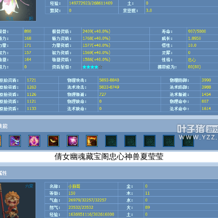
倩女幽魂藏宝阁忠心神兽夏莹莹