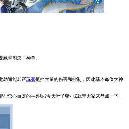
魂藏宝阁忠心神兽。
危劫通能却帮
玩家
抵挡大量的伤害和控制，因此基本每位大神
些忠心血宠的神兽呢?今天叶子猪小Z就带大家来盘点一下。