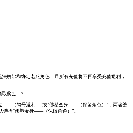
将无法解绑和绑定老服角色，且所有充值将不再享受充值返利，
领取奖励。?
重返尘世——（销号返利）”或“佛塑金身——（保留角色）”，两者选
选择“佛塑金身——（保留角色）”。