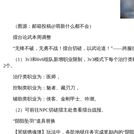
（图源：邮箱投稿@萌新什么都不会）
擂台论武本周调整
“无锋不破，无勇不战！擂台切磋，以武论道！”——跨服擂
（1）3v3和6v6组队新增职业限制，3v3模式下每个治疗
2个。
治疗类职业为：医师，
控制类职业为：魅者、藏刃刀，
辅助类职业为：侠客、金刚甲士、吟潮。
（2）可前往NPC切磋擂主处查看擂台战报。
“阴阳坠羽”道具替换
【冥狱镌魂簿】玩法中，各阶地狱任务完成奖励内的“阴阳