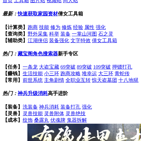
首页
工具箱
图片站
视频站
同人站
最新：
快速获取家园资材
倩女工具箱
【计算类】
跑商
技能
修为
修炼
经验
属性
强化
【查询类】
野外采集
科举
装备
一掌山河图
石之灵
【辅助类】
江湖侠侣
装备强化
文字特效
倩女工具箱
热门：
藏宝阁角色搜索器
新手专区
【任务】
一条龙
大盗宝藏
69突破
89突破
109突破
押镖打孔
【赚钱】
生活技能
小三环
跑商攻略
堆幸运
大三环
青蛇传
【常用】
前世系统
主角剧情
全职业互转
惊天盗墓团
十八地狱
热门：
神兵升级消耗
高手进阶
【装备】
洗装备
神兵消耗
装备打孔
强化
【灵兽】
灵兽技能
灵兽附体
灵兽绝技
【成本】
纹饰
桑露丸
伏魂牌
鬼器拆解