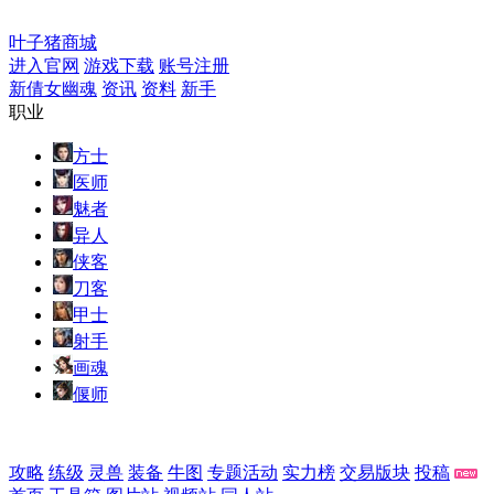
叶子猪商城
进入官网
游戏下载
账号注册
新倩女幽魂
资讯
资料
新手
职业
方士
医师
魅者
异人
侠客
刀客
甲士
射手
画魂
偃师
攻略
练级
灵兽
装备
牛图
专题活动
实力榜
交易版块
投稿