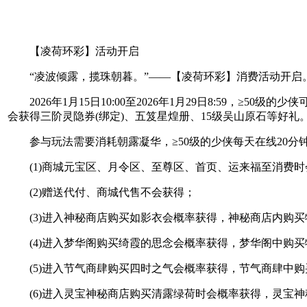
【凌荷环彩】活动开启
“凌波倾露，揽珠朝暮。”——【凌荷环彩】消费活动开启
2026年1月15日10:00至2026年1月29日8:59，
会获得三阶灵隐券(绑定)、五笈星煌册、15级吴山原石等好礼
参与玩法需要消耗朝露凝华，≥50级的少侠每天在线20分
(1)商城元宝区、月令区、至尊区、首页、运来福至消费时
(2)赠送代付、商城代售不会获得；
(3)进入神秘商店购买如影衣会概率获得，神秘商店内购买
(4)进入梦华阁购买绮霞的思念会概率获得，梦华阁中购买
(5)进入节气商肆购买四时之气会概率获得，节气商肆中购
(6)进入灵宝神秘商店购买清露绿荷时会概率获得，灵宝神