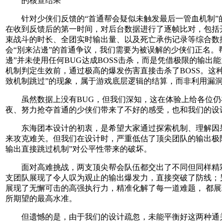
的核查结果
针对少侠们反馈的“首通帮会疑似未触发最后一管血机制”
在收到反馈后的第一时间，对后台数据进行了逐帧比对，包括开
束战斗的时长、全团实时输出量、以及死亡承伤记录等综合数
会“別来沾邊”的首通争议，我们需要为被误解的少侠们正名。
邊”并未使用任何BUG达成BOSS击杀，而是凭借极限的输出
机制判定生效前，通过极高的爆发伤害直接击杀了BOSS。这
致机制跳过”的现象，属于游戏底层逻辑的结算，而非利用漏
虽然数据上没有BUG，但我们深知，这在体验上给各位仍
夜、努力抢夺首通的少侠们带来了不好的感受，也和我们的设
东海团本设计的初衷，是希望大家通过探索机制、理解因
来攻克难关。但我们在设计时，严重低估了顶尖团队的输出极
输出直接跳过机制”对公平性带来的破坏。
面对高难挑战，两支顶尖帮会队伍都交出了不同但同样精
支团队展现了令人叹为观止的输出爆发力，直接突破了防线；
展现了无懈可击的高强执行力，精准化解了每一道难题， 都
所期望的最高水准。
但遗憾的是，由于我们的设计疏忽，未能平衡好这两种通