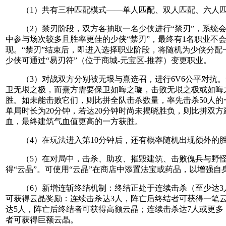
（1）共有三种匹配模式——单人匹配、双人匹配、六人
（2）禁刃阶段，双方各抽取一名少侠进行“禁刃”，系统会
中参与场次较多且胜率更佳的少侠“禁刃”，最终有1名职业不
现。“禁刃”结束后，即进入选择职业阶段，将随机为少侠分配
少侠可通过“易刃符”（位于商城-元宝区-推荐）变更职业。
（3）对战双方分别被无垠与熹选召，进行6V6公平对抗。
卫无垠之极，而熹方需要保卫如晦之璇，击败无垠之极或如晦
胜。如未能击败它们，则比拼全队击杀数量，率先击杀50人的
单局时长为20分钟，若达20分钟时尚未揭晓胜负，则比拼双方
血，最终建筑气血值更高的一方获胜。
（4）在玩法进入第10分钟后，还有概率随机出现额外的
（5）在对局中，击杀、助攻、摧毁建筑、击败傀兵与野怪
得“云晶”。可使用“云晶”在商店中添置法宝或药品，以增强自
（6）新增连斩终结机制：终结正处于连续击杀（至少达3
可获得云晶奖励：连续击杀达3人，阵亡后终结者可获得一笔
达5人，阵亡后终结者可获得高额云晶；连续击杀达7人或更多
者可获得巨额云晶。