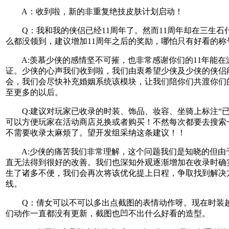
A：收到啦，新的非重复绝技皮肤计划启动！
Q：我和我的侠侣已经11周年了。然而11周年却在三生石
么都没领到，建议增加11周年之后的奖励，哪怕只有好看的称
A:羡慕少侠的感情坚不可摧，也非常感谢你们的11年能在
证。少侠的心声我们收到啦，我们由衷希望少侠及少侠的侠侣
会，我们会尽快补充婚姻系统该模块，让我们陪你们共渡你们的
至更多的以后。
Q:建议对玩家已收录的时装、饰品、妆容、坐骑上标注“已
可以方便玩家在活动商店兑换或者购买！不然每次都要去搜索
不需要收录太麻烦了。望开发组采纳这条建议！！
A:少侠的痛苦我们非常理解，这个问题我们是知晓的但由
直无法得到很好的改善。我们也深知外观逐渐增加在收录时确
生了诸多不便，我们会再次将该优化提上日程，争取找到解决
线。
Q：倩女可以不可以多出点截图的表情动作呀。现在时装
们动作一直都没有更新，截图也凹不出什么好看的造型。