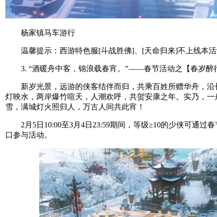
杨家镇马车游行
温馨提示：西游特色服[斗战胜佛]、[天命归来]不上线本活
3. “酒暖舟中客，锦浪载春宵。”——春节活动之【春岁醉
新岁光景，远游的侠客结伴而归，共乘百姓所赠华舟，沿
灯映水，两岸爆竹喧天，人潮欢呼，共贺安康之年。实乃，一
雪，满城灯火照归人，万古人间共此宵！
2月5日10:00至3月4日23:59期间，等级≥10的少侠可通过
口参与活动。