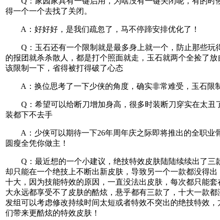
Q：家园家具有一键启用，为啥没有一键关闭呢，有的时
得一个一个去找了关闭。
A：好好好，是我们疏忽了，马不停蹄安排优化了！
Q：玉石还有一个限制就是最多身上就一个，防止那些玩
的报团就杀杀散人，都是打个照面就走，玉石就两个全捡了放
该限制一下，省得被打得破了心态
A：换位思考了一下少侠的角度，确实非常难受，玉石限
Q：希望可以给断刀增加身高，很多时装断刀穿实在太丑
装都下不去手
A：少侠可以期待一下26年周年庆之际即将推出的全职业
圆瘦全凭你做主！
Q：最近想的一个小建议，绝技特效皮肤陆陆续续出了三
却只能在一个绝技上不断出新皮肤，导致另一个一款都没得出
十大，因为技能特效的原因，一直没法出皮肤，每次都只能套
大永远都享受不了皮肤的酷炫，悬乎都有三款了，十大一款都
发组可以考虑修改持续时间太短或者特效不突出的绝技特效，
们带来更酷炫的特效皮肤！