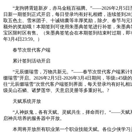
“龙驹骋霄筵新岁，赤马金瓯百福腾。”——2026年2月5日至2
日新一期签到正式开启，每日登录均有好礼相赠，连续签到28
取五色土、雪米团子、十诫锦囊等丰厚奖励，除夕、春节与元
额外的奖励哦！本期签到可使用朱墨典签笔进行补签，朱墨典
宝区限时区有售。（朱墨典签笔会在本期签到结束时过期，即有
年3月4日23:59。）
春节次世代客户端
累计签到活动开启
“元辰缀瑞雪，万物共新元。”——春节次世代客户端累计签
缀瑞雪”开启。2026年2月5日-2026年3月4日期间，等级≥45
往“元辰缀瑞雪”次世代客户端签到界面，每天登录均有好礼相
级吴山石鳞、诸梦莲华、天意启灵册等多重好礼。?
天赋系统开放
“人神妖鬼，各有天赋。灵赋共生，择命而行。“——天赋
启神兵培养的服务器中开放。
本周将开放所有职业第一个职业技能天赋。各位少侠学习