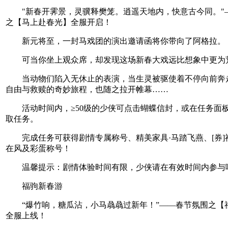
"新春开霁景，灵骥释樊笼。逍遥天地内，快意古今同。"
之【马上赴春光】全服开启！
新元将至，一封马戏团的演出邀请函将你带向了阿格拉。
可当你坐上观众席，却发现这场新春大戏远比想象中更为
当动物们陷入无休止的表演，当生灵被驱使着不停向前奔
自由与救赎的奇妙旅程，也随之拉开帷幕……
活动时间内，≥50级的少侠可点击蝴蝶信封，或在任务面板
取任务。
完成任务可获得剧情专属称号、精美家具·马踏飞燕、[券]
在风及彩蛋称号！
温馨提示：剧情体验时间有限，少侠请在有效时间内参与
福驹新春游
“爆竹响，糖瓜沾，小马骉骉过新年！”——春节氛围之【
全服上线！