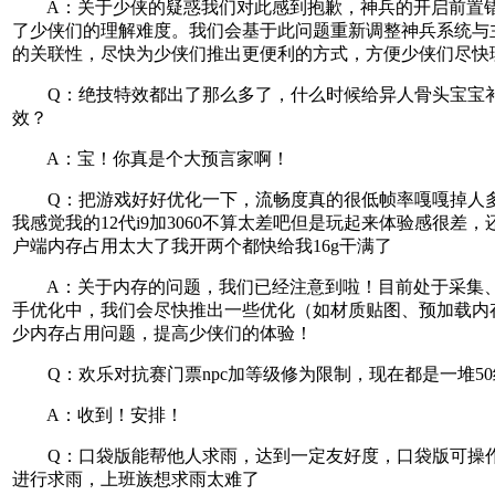
A：关于少侠的疑惑我们对此感到抱歉，神兵的开启前置
了少侠们的理解难度。我们会基于此问题重新调整神兵系统与
的关联性，尽快为少侠们推出更便利的方式，方便少侠们尽快
Q：绝技特效都出了那么多了，什么时候给异人骨头宝宝
效？
A：宝！你真是个大预言家啊！
Q：把游戏好好优化一下，流畅度真的很低帧率嘎嘎掉人
我感觉我的12代i9加3060不算太差吧但是玩起来体验感很差
户端内存占用太大了我开两个都快给我16g干满了
A：关于内存的问题，我们已经注意到啦！目前处于采集
手优化中，我们会尽快推出一些优化（如材质贴图、预加载内
少内存占用问题，提高少侠们的体验！
Q：欢乐对抗赛门票npc加等级修为限制，现在都是一堆50
A：收到！安排！
Q：口袋版能帮他人求雨，达到一定友好度，口袋版可操
进行求雨，上班族想求雨太难了