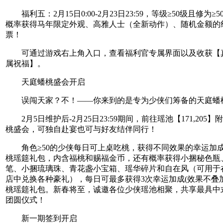
福利五：2月15日0:00-2月23日23:59，等级≥50级且修为≥
概率获得马年限定外观、高雅人士（全新动作）、随机金额的
票！
可通过游戏右上角入口，查看福利官专属界面以及收获【
属祝福】。
天庭蟠桃盛会开启
误闯天家？不！——你来到的是专为少侠们筹备的天庭蟠
2月5日维护后-2月25日23:59期间，前往瑶池【171,205
桃盛会，可独自赴宴也可与好友结伴同行！
角色≥50的少侠每日可上桌吃桃，获得不同效果的幸运加
桃瑶筵礼包，内含福桃和赐福金币，还有概率获得小捆秘色瓶
笔、小捆琉璃珠、青花盏小宝箱、瑶华碎片和自在风（可用于
店中兑换各种豪礼），每日可最多获得3次幸运加成(效果不叠加
桃瑶筵礼包。新春将至，诚邀各位少侠瑶池相聚，共享最具中
团圆仪式！
新一期签到开启