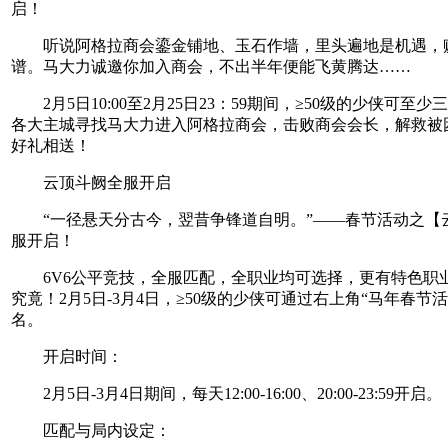
启！
听说阿格拉商会鎏金铺地、玉石作墙，里头遍地是机遇，
谱。马大力诚邀你加入商会，不出半年便能飞黄腾达……
2月5日10:00至2月25日23：59期间，≥50级的少侠可至
各大主城寻找马大力进入阿格拉商会，击败商会会长，解救被
好礼相送！
云顶斗阙全服开启
“一径悬天分古今，翌昔争锋道自明。”——春节活动之【
服开启！
6V6公平竞技，全服匹配，全职业均可选择，更有特色职
究竟！2月5日-3月4日，≥50级的少侠可通过右上角“马年春节
名。
开启时间：
2月5日-3月4日期间，每天12:00-16:00、20:00-23:59开启。
匹配与局内设定：