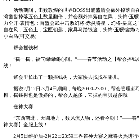
活动期间，击败敦煌的世界BOSS出浦盛清会额外掉落自
湾凿齿掉落五色土数量翻倍，并会额外掉落自在风，头饰·玉骥锦
力全开·表情包；百盟会武中击败幻将·赤炎将星，幻将·皇庭龙
自在风，五色土，宝匣钥匙，家具马踏钱途，头饰·玉骥锦绣(7
小白马(可交易)
帮会摇钱树
“摇一摇，福气绵绵绕心间。”——春节活动之【帮会摇钱
线！
帮会里长出了一颗摇钱树，大家快去找找在哪儿。
据说2月12日-3月4日期间，每晚20:00-23:00，帮会管理
树，摇钱树也是傲娇的，帮会人越多，它掉的宝贝越多哦！
雀神大赛
“东西南北，天圆地方，数风流人物，还看今朝！”——春
神大赛】全服上线！
2月5日维护后-2月22日23:59三界雀神大赛之麻将火热进