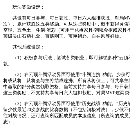
玩法奖励设定：
共设有每日参与、每日获胜、每日六人组排获胜、对局MV
次）、累计获胜这五类奖励。可从这些奖励中，概率获得灵骥
空球、五色土、斗阙·流彩（可用于兑换家具·朝曦金枢或家具·
顶级吴山石鳞礼盒、百炼刚玉、宝匣钥匙、自在风等好物。
其他系统设定：
（1）积极参与玩法，尝试各类职业，即可解锁多种“云顶
就。
（2）在云顶斗阙活动界面可使用“斗阙连携”功能。少侠可
将或从将，从将会与主将结成连携。所有从将侠士，可共享主
中赢取的部分奖赏领取资格。当前支持共享每日参与、每日获
这三类奖励，不支持共享每日六人组排获胜、对局MVP这两类
（3）在云顶斗阙活动界面可使用“历史战绩”功能。“历史
留少侠最近20次参战的比赛数据（不包括消极对决），少侠不
往对战情况，还可查询所匹配成员的本服信息（所查询的成员
态）。