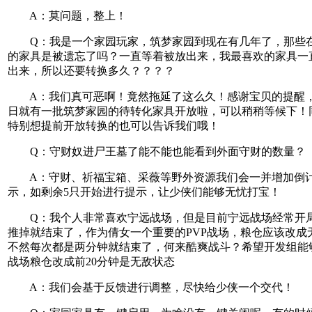
A：莫问题，整上！
Q：我是一个家园玩家，筑梦家园到现在有几年了，那些在
的家具是被遗忘了吗？一直等着被放出来，我最喜欢的家具一
出来，所以还要转换多久？？？？
A：我们真可恶啊！竟然拖延了这么久！感谢宝贝的提醒，预
日就有一批筑梦家园的待转化家具开放啦，可以稍稍等候下！
特别想提前开放转换的也可以告诉我们哦！
Q：守财奴进尸王墓了能不能也能看到外面守财的数量？
A：守财、祈福宝箱、采薇等野外资源我们会一并增加倒
示，如剩余5只开始进行提示，让少侠们能够无忧打宝！
Q：我个人非常喜欢宁远战场，但是目前宁远战场经常开
推掉就结束了，作为倩女一个重要的PVP战场，粮仓应该改成
不然每次都是两分钟就结束了，何来酷爽战斗？希望开发组能
战场粮仓改成前20分钟是无敌状态
A：我们会基于反馈进行调整，尽快给少侠一个交代！