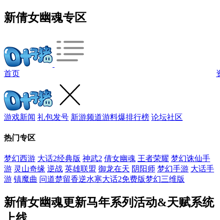
新倩女幽魂专区
首页
游戏新闻
礼包发号
新游频道
游料爆
排行榜
论坛社区
热门专区
梦幻西游
大话2经典版
神武2
倩女幽魂
王者荣耀
梦幻诛仙手
游
灵山奇缘
逆战
英雄联盟
御龙在天
阴阳师
梦幻手游
大话手
游
镇魔曲
问道
楚留香
逆水寒
大话2免费版
梦幻三维版
新倩女幽魂更新马年系列活动&天赋系统
上线