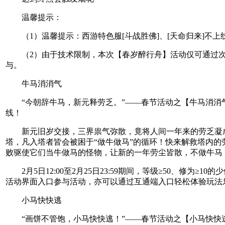
温馨提示：
（1）温馨提示：西游特色服[斗战胜佛]、[天命归来]不上
（2）由于技术限制，本次【春岁醉行舟】活动仅可通过次
与。
牛马消消气
“今朝辞牛马，新元释劳乏。”——春节活动之【牛马消消
线！
新元旧岁交接，三界祟气弥散，竟将人间一年来的劳乏凝
塔，凡入塔者皆会被困于“做牛做马”的循环！快来解救塔内的
败驱使它们当牛做马的怪物，让新的一年劳尘皆散，不做牛马
2月5日12:00至2月25日23:59期间，等级≥50、修为≥10
活动界面入口参与活动，亦可以通过互通端入口轻松体验玩法
小马快快逃
“画饼不管饱，小马快快逃！”——春节活动之【小马快快