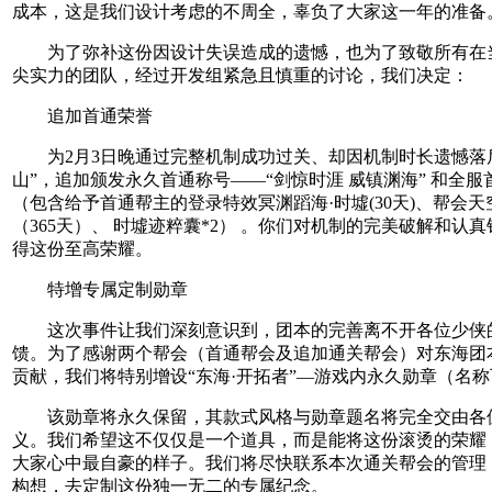
成本，这是我们设计考虑的不周全，辜负了大家这一年的准备
为了弥补这份因设计失误造成的遗憾，也为了致敬所有在
尖实力的团队，经过开发组紧急且慎重的讨论，我们决定：
追加首通荣誉
为2月3日晚通过完整机制成功过关、却因机制时长遗憾落
山”，追加颁发永久首通称号——“剑惊时涯 威镇渊海” 和全
（包含给予首通帮主的登录特效冥渊蹈海·时墟(30天)、帮会天
（365天）、 时墟迹粹囊*2） 。你们对机制的完美破解和认
得这份至高荣耀。
特增专属定制勋章
这次事件让我们深刻意识到，团本的完善离不开各位少侠
馈。为了感谢两个帮会（首通帮会及追加通关帮会）对东海团
贡献，我们将特别增设“东海·开拓者”—游戏内永久勋章（名
该勋章将永久保留，其款式风格与勋章题名将完全交由各
义。我们希望这不仅仅是一个道具，而是能将这份滚烫的荣耀
大家心中最自豪的样子。我们将尽快联系本次通关帮会的管理
构想，去定制这份独一无二的专属纪念。