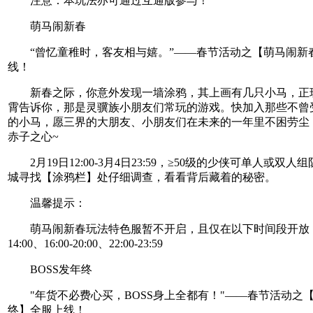
注意：本玩法亦可通过互通版参与！
萌马闹新春
“曾忆童稚时，客友相与嬉。”——春节活动之【萌马闹新
线！
新春之际，你意外发现一墙涂鸦，其上画有几只小马，正
霄告诉你，那是灵骥族小朋友们常玩的游戏。快加入那些不曾
的小马，愿三界的大朋友、小朋友们在未来的一年里不困劳尘
赤子之心~
2月19日12:00-3月4日23:59，≥50级的少侠可单人或双人
城寻找【涂鸦栏】处仔细调查，看看背后藏着的秘密。
温馨提示：
萌马闹新春玩法特色服暂不开启，且仅在以下时间段开放：12
14:00、16:00-20:00、22:00-23:59
BOSS发年终
"年货不必费心买，BOSS身上全都有！"——春节活动之【B
终】全服上线！