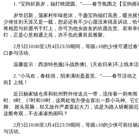
1. “宝驹祈新岁，福灯映团圆。”——春节氛围之【宝驹摇
岁华启新，蒲家村年味愈浓，千盏宝驹福灯高悬，暖光摇
少侠仗剑天涯又是一载，想必还有不少心愿没来得及诉说，恰
将相思与祈愿书于灯上，亦可为他乡故友的祈愿击赏。若有幸
灯，正是心意相通之兆，亦不负此番良辰雅聚。
2月5日10:00至3月4日23:59期间，等级≥10的少侠可通过
口参与活动。
温馨提示：西游特色服[斗战胜佛]、[天命归来]不上线本活
2. “小马欢，春枝俏，招来满街盈盈笑。”——春节活动之
街】上线！
近日杨家镇仓库和杭州野外传送点一带，流传着一则奇闻，
时、8时、17时和19时，这两处地方便会冒出一群小马神。它
脚、 摇头晃脑，却又故作严肃耍起大刀，说是为路人斩断困
这般奇观，不去凑凑热闹吗？
2月5日10:00至3月4日23:59期间，等级≥10的少侠可前往
与活动。