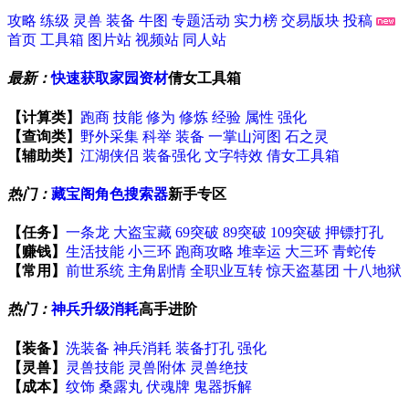
攻略
练级
灵兽
装备
牛图
专题活动
实力榜
交易版块
投稿
首页
工具箱
图片站
视频站
同人站
最新：
快速获取家园资材
倩女工具箱
【计算类】
跑商
技能
修为
修炼
经验
属性
强化
【查询类】
野外采集
科举
装备
一掌山河图
石之灵
【辅助类】
江湖侠侣
装备强化
文字特效
倩女工具箱
热门：
藏宝阁角色搜索器
新手专区
【任务】
一条龙
大盗宝藏
69突破
89突破
109突破
押镖打孔
【赚钱】
生活技能
小三环
跑商攻略
堆幸运
大三环
青蛇传
【常用】
前世系统
主角剧情
全职业互转
惊天盗墓团
十八地狱
热门：
神兵升级消耗
高手进阶
【装备】
洗装备
神兵消耗
装备打孔
强化
【灵兽】
灵兽技能
灵兽附体
灵兽绝技
【成本】
纹饰
桑露丸
伏魂牌
鬼器拆解