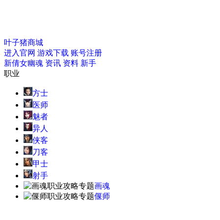
叶子猪商城
进入官网
游戏下载
账号注册
新倩女幽魂
资讯
资料
新手
职业
方士
医师
魅者
异人
侠客
刀客
甲士
射手
画魂
偃师