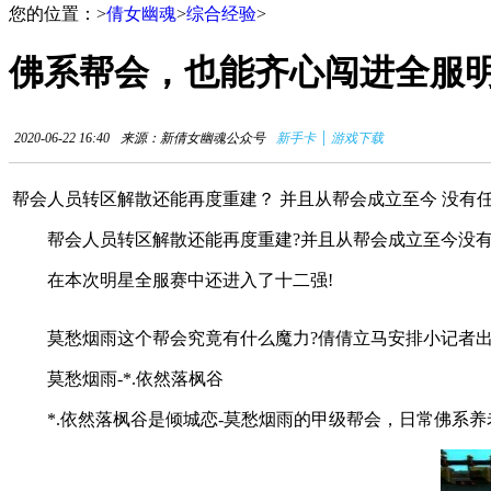
您的位置：
>
倩女幽魂
>
综合经验
>
佛系帮会，也能齐心闯进全服
|
2020-06-22 16:40
来源：新倩女幽魂公众号
新手卡
游戏下载
帮会人员转区解散还能再度重建？ 并且从帮会成立至今 没有
帮会人员转区解散还能再度重建?并且从帮会成立至今没有
在本次明星全服赛中还进入了十二强!
莫愁烟雨这个帮会究竟有什么魔力?倩倩立马安排小记者出
莫愁烟雨-*.依然落枫谷
*.依然落枫谷是倾城恋-莫愁烟雨的甲级帮会，日常佛系养