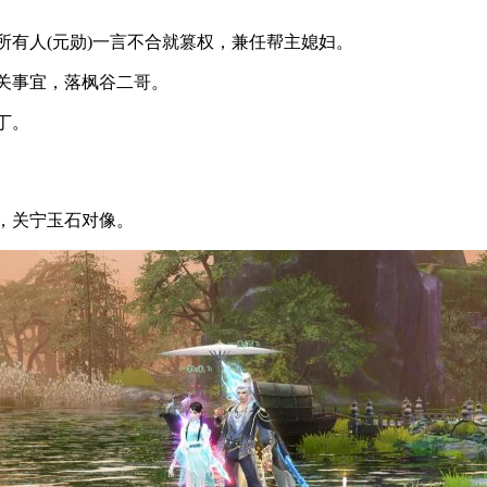
。
有人(元勋)一言不合就篡权，兼任帮主媳妇。
关事宜，落枫谷二哥。
丁。
，关宁玉石对像。