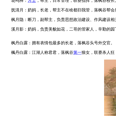
花鸣禅：
方士
，帮主，日常管理，联赛指挥，落枫谷校长
抚清月：奶妈，长老，帮主不在啥都归我管，落枫谷帮会所
枫月隐：断刀，副帮主，负责思想政治建设、作风建设相
溪月影：奶妈，负责美貌如花，二哥的管家人，辛勤的园
枫丹白露：拥有表情包最多的长老，落枫谷头号外交官。
楓丹白露：江湖人称君君，落枫谷
第一
狼女，联赛杀人狂