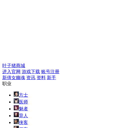
叶子猪商城
进入官网
游戏下载
账号注册
新倩女幽魂
资讯
资料
新手
职业
方士
医师
魅者
异人
侠客