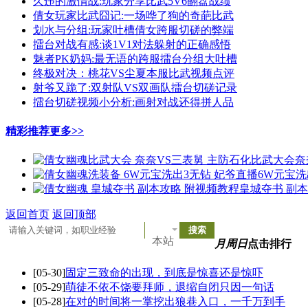
久违的激情战:玩家分享比武5V6翻盘战绩
倩女玩家比武囧记:一场哗了狗的奇葩比武
划水与分组:玩家吐槽倩女跨服切磋的弊端
擂台对战有感:谈1V1对法躲射的正确感悟
魅者PK奶妈:最无语的跨服擂台分组大吐槽
终极对决：桃花VS尘夏本服比武视频点评
射爷又跪了:双射队VS双画队擂台切磋记录
擂台切磋视频小分析:画射对战还得拼人品
精彩推荐
更多>>
比武大会奈
6W元宝洗
皇城夺书 副
返回首页
返回顶部
本站
月
周
日
点击排行
[05-30]
固定三致命的出现，到底是惊喜还是惊吓
[05-29]
萌徒不依不饶要拜师，退缩自闭只因一句话
[05-28]
在对的时间将一掌挖出狼巷入口，一千万到手