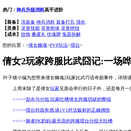
热门：
神兵升级消耗
高手进阶
【装备】
洗装备
神兵消耗
装备打孔
强化
【灵兽】
灵兽技能
灵兽附体
灵兽绝技
【成本】
纹饰
桑露丸
伏魂牌
鬼器拆解
您的位置：
>
倩女幽魂
>
PVP玩法
>
擂台
>
倩女2玩家跨服比武囧记:一场
叶子猪小编为您带来倩女幽魂2玩家比武巧语奇葩事件，详情
上周末除了是倩女
玩家
见面会举行的日子外，还是每月一
>>>>>
划水与分组:玩家吐槽倩女跨服切磋的弊端
>>>>>
擂台对战有感:谈1V1对法躲射的正确感悟
>>>>>
魅者PK奶妈:最无语的跨服擂台分组大吐槽