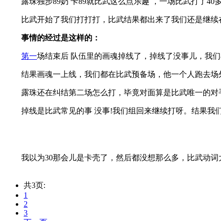
露珠独步89奶 卡89就比武这么点乐趣 ，一场比武打了40
比武开始了我们打打打，比武结果都出来了我们还是继续在
事情的经过是这样的：
第一
场结束后 队伍里的画魂掉线了，掉线了没事儿，我
结果画魂一上线，我们都在比武预备场，他一个人跑去场外
露珠还在纠结第二场怎么打，毕竟对面算是比武唯一的对手
掉线是比武常见的事 没事!我们组回来继续打呀。结果我们
我以为30那会儿是卡壳了，然后都没想那么多，比武动词
共3页:
1
2
3