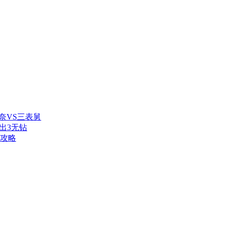
奈VS三表舅
出3无钻
本攻略