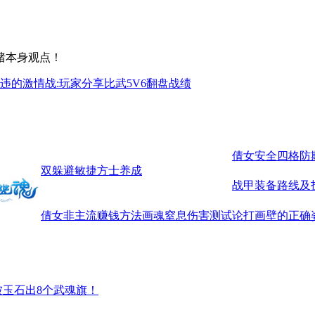
猪本身观点！
违的激情战:玩家分享比武5V6翻盘战绩
倩女安全四格防
双躲避敏捷方士养成
战甲装备路线及
倩女非主流赚钱方法
画魂窒息伤害测试
论打画壁的正确
被玉石出8个武魂旗！