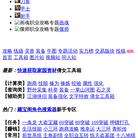
刀客
甲士
射手
画魂
偃师
攻略
练级
灵兽
装备
牛图
专题活动
实力榜
交易版块
投稿
首页
工具箱
图片站
视频站
同人站
最新：
快速获取家园资材
倩女工具箱
【计算类】
跑商
技能
修为
修炼
经验
属性
强化
【查询类】
野外采集
科举
装备
一掌山河图
石之灵
【辅助类】
江湖侠侣
装备强化
文字特效
倩女工具箱
热门：
藏宝阁角色搜索器
新手专区
【任务】
一条龙
大盗宝藏
69突破
89突破
109突破
押镖打孔
【赚钱】
生活技能
小三环
跑商攻略
堆幸运
大三环
青蛇传
【常用】
前世系统
主角剧情
全职业互转
惊天盗墓团
十八地狱