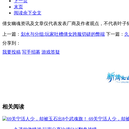
下一页
末页
阅读余下全文
倩女幽魂资讯及文章仅代表发表厂商及作者观点，不代表叶子
上一篇：
划水与分组:玩家吐槽倩女跨服切磋的弊端
下一篇：
久
分享到：
我要投稿
写手招募
游戏答疑
相关阅读
69关宁活人少，却