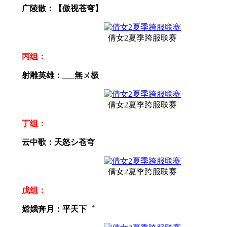
广陵散：【傲视苍穹】
倩女2夏季跨服联赛
丙组：
射雕英雄：___無ㄨ极
倩女2夏季跨服联赛
丁组：
云中歌：天怒シ苍穹
倩女2夏季跨服联赛
戊组：
嫦娥奔月：平天下゛