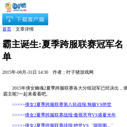
首页
文章详情
霸主诞生:夏季跨服联赛冠军名
单
2015年-08月-31日 14:30 作者：叶子猪游戏网
2015年倩女幽魂2夏季跨服联赛各大分组冠军已经决出，
霸主呢?一起来看看吧。
>>>>>
倩女2夏季跨服联赛第八轮战报:無极VS绝世
>>>>>
倩女2夏季跨服联赛战报:傲视苍穹VS盛夏光年
>>>>>
倩女2夏季跨服联赛战报:绝世VS゛烟雨阁﹏¨