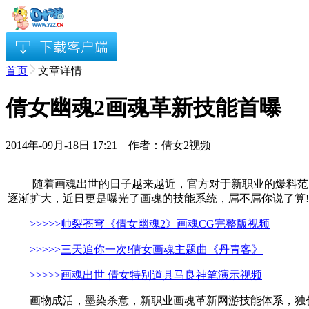
首页
文章详情
倩女幽魂2画魂革新技能首曝
2014年-09月-18日 17:21 作者：倩女2视频
随着画魂出世的日子越来越近，官方对于新职业的爆料范
逐渐扩大，近日更是曝光了画魂的技能系统，屌不屌你说了算!
>>>>>
帅裂苍穹《倩女幽魂2》画魂CG完整版视频
>>>>>
三天追你一次!倩女画魂主题曲《丹青客》
>>>>>
画魂出世 倩女特别道具马良神笔演示视频
画物成活，墨染杀意，新职业画魂革新网游技能体系，独