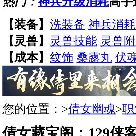
热门：
神兵升级消耗
高手
【装备】
洗装备
神兵消耗
【灵兽】
灵兽技能
灵兽附
【成本】
纹饰
桑露丸
伏
您的位置：
>
倩女幽魂
>
职
倩女藏宝阁：129侠