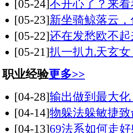
[05-24]
不开心了？来看
[05-23]
新坐骑鲸落云，
[05-22]
还在发愁欧不起
[05-21]
扒一扒九天玄女，
职业经验
更多>>
[04-28]
输出做到最大化
[04-14]
物躲法躲敏捷致
[04-13]
69法系如何走