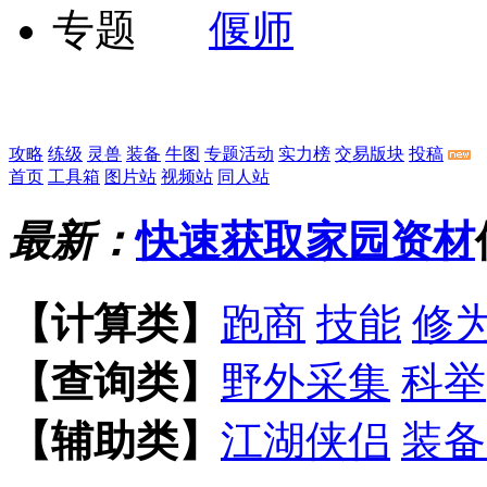
偃师
攻略
练级
灵兽
装备
牛图
专题活动
实力榜
交易版块
投稿
首页
工具箱
图片站
视频站
同人站
最新：
快速获取家园资材
【计算类】
跑商
技能
修
【查询类】
野外采集
科举
【辅助类】
江湖侠侣
装备