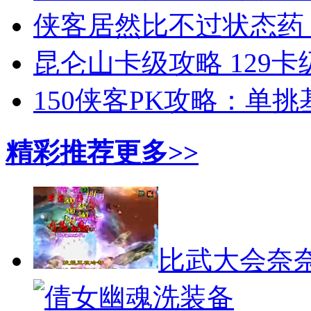
侠客居然比不过状态药
昆仑山卡级攻略 129
150侠客PK攻略：单
精彩推荐
更多>>
比武大会奈奈