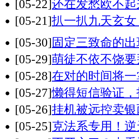
[05-22]
还在发愁欧不起
[05-21]
扒一扒九天玄女，
[05-30]
固定三致命的出
[05-29]
萌徒不依不饶要
[05-28]
在对的时间将一
[05-27]
懒得短信验证，
[05-26]
挂机被远控卖银
[05-25]
克法系专用！逆