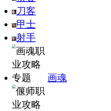
刀客
甲士
射手
画魂