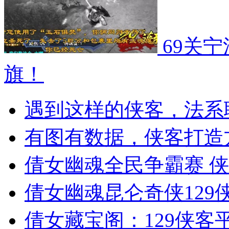
69关
旗！
遇到这样的侠客，法系
有图有数据，侠客打造
倩女幽魂全民争霸赛 
倩女幽魂昆仑奇侠129
倩女藏宝阁：129侠客