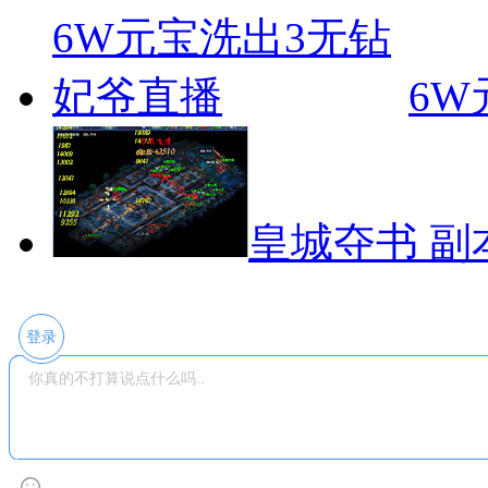
6W
皇城夺书 副
登录