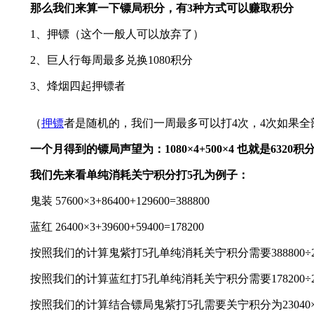
那么我们来算一下镖局积分，有3种方式可以赚取积分
1、押镖（这个一般人可以放弃了）
2、巨人行每周最多兑换1080积分
3、烽烟四起押镖者
（
押镖
者是随机的，我们一周最多可以打4次，4次如果全部
一个月得到的镖局声望为：1080×4+500×4 也就是6320积
我们先来看单纯消耗关宁积分打5孔为例子：
鬼装 57600×3+86400+129600=388800
蓝红 26400×3+39600+59400=178200
按照我们的计算鬼紫打5孔单纯消耗关宁积分需要388800÷22800
按照我们的计算蓝红打5孔单纯消耗关宁积分需要178200÷22800
按照我们的计算结合镖局鬼紫打5孔需要关宁积分为23040×3+3456