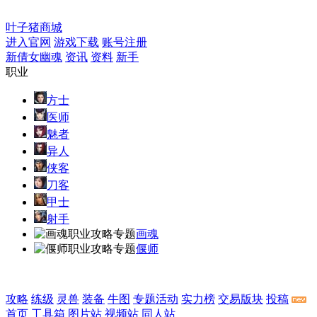
叶子猪商城
进入官网
游戏下载
账号注册
新倩女幽魂
资讯
资料
新手
职业
方士
医师
魅者
异人
侠客
刀客
甲士
射手
画魂
偃师
攻略
练级
灵兽
装备
牛图
专题活动
实力榜
交易版块
投稿
首页
工具箱
图片站
视频站
同人站