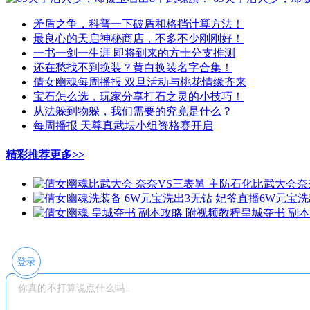
矛盾之争，科普一下破盾和格挡计算方法！
最良心的天启神秘商店，不多不少刚刚好！
一书一剑一生涯 即将到来的方士分支推测
还在愁找不到换装？黄白换装名字合集！
倩女幽魂每周播报 双旦活动与桃花情缘齐来
宝石怎么选，玩家分享打石之灵的小技巧！
从法躲到物躲，我们需要的究竟是什么？
每周播报 天尊真武坛小组资格赛开启
精彩推荐
更多>>
比武大会奈
6W元宝洗
皇城夺书 副
登录