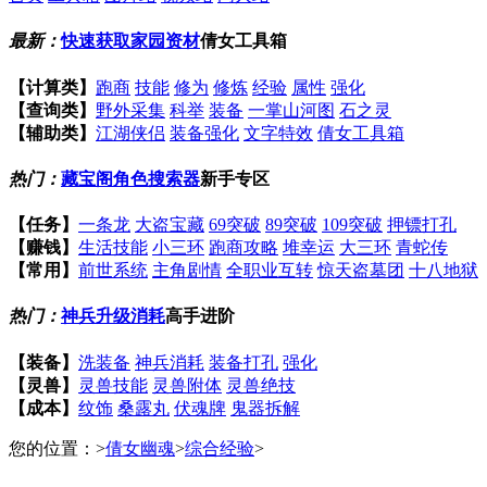
最新：
快速获取家园资材
倩女工具箱
【计算类】
跑商
技能
修为
修炼
经验
属性
强化
【查询类】
野外采集
科举
装备
一掌山河图
石之灵
【辅助类】
江湖侠侣
装备强化
文字特效
倩女工具箱
热门：
藏宝阁角色搜索器
新手专区
【任务】
一条龙
大盗宝藏
69突破
89突破
109突破
押镖打孔
【赚钱】
生活技能
小三环
跑商攻略
堆幸运
大三环
青蛇传
【常用】
前世系统
主角剧情
全职业互转
惊天盗墓团
十八地狱
热门：
神兵升级消耗
高手进阶
【装备】
洗装备
神兵消耗
装备打孔
强化
【灵兽】
灵兽技能
灵兽附体
灵兽绝技
【成本】
纹饰
桑露丸
伏魂牌
鬼器拆解
您的位置：
>
倩女幽魂
>
综合经验
>