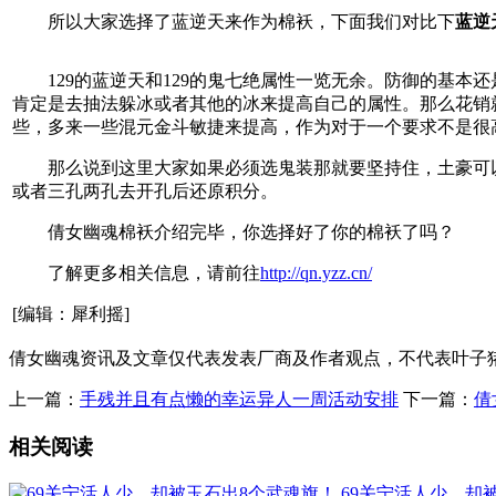
所以大家选择了蓝逆天来作为棉袄，下面我们对比下
蓝逆
129的蓝逆天和129的鬼七绝属性一览无余。防御的基本
肯定是去抽法躲冰或者其他的冰来提高自己的属性。那么花销
些，多来一些混元金斗敏捷来提高，作为对于一个要求不是很
那么说到这里大家如果必须选鬼装那就要坚持住，土豪可以
或者三孔两孔去开孔后还原积分。
倩女幽魂棉袄介绍完毕，你选择好了你的棉袄了吗？
了解更多相关信息，请前往
http://qn.yzz.cn/
[编辑：犀利摇]
倩女幽魂资讯及文章仅代表发表厂商及作者观点，不代表叶子
上一篇：
手残并且有点懒的幸运异人一周活动安排
下一篇：
倩
相关阅读
69关宁活人少，却