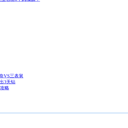
奈VS三表舅
出3无钻
本攻略