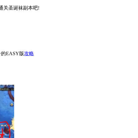
关圣诞袜副本吧!
的EASY版
攻略