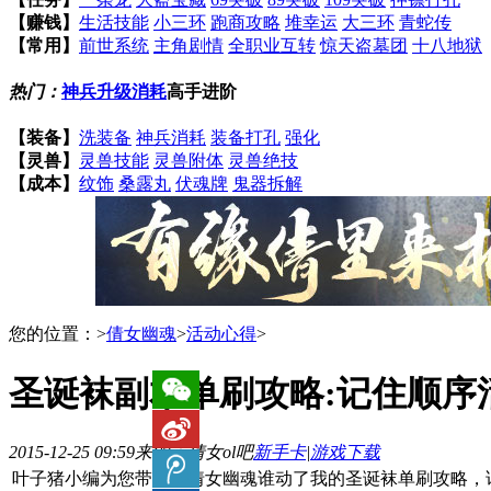
【赚钱】
生活技能
小三环
跑商攻略
堆幸运
大三环
青蛇传
【常用】
前世系统
主角剧情
全职业互转
惊天盗墓团
十八地狱
热门：
神兵升级消耗
高手进阶
【装备】
洗装备
神兵消耗
装备打孔
强化
【灵兽】
灵兽技能
灵兽附体
灵兽绝技
【成本】
纹饰
桑露丸
伏魂牌
鬼器拆解
您的位置：
>
倩女幽魂
>
活动心得
>
圣诞袜副本单刷攻略:记住顺序
2015-12-25 09:59
来源：倩女ol吧
新手卡
|
游戏下载
叶子猪小编为您带来新倩女幽魂谁动了我的圣诞袜单刷攻略，