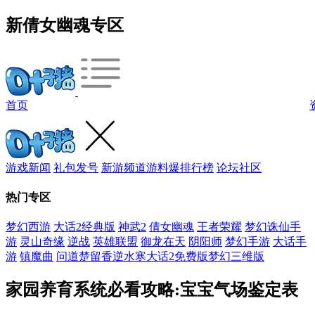
新倩女幽魂专区
首页
游戏新闻
礼包发号
新游频道
游料爆
排行榜
论坛社区
热门专区
梦幻西游
大话2经典版
神武2
倩女幽魂
王者荣耀
梦幻诛仙手
游
灵山奇缘
逆战
英雄联盟
御龙在天
阴阳师
梦幻手游
大话手
游
镇魔曲
问道
楚留香
逆水寒
大话2免费版
梦幻三维版
家园养育系统必看攻略:宝宝气场鉴定表