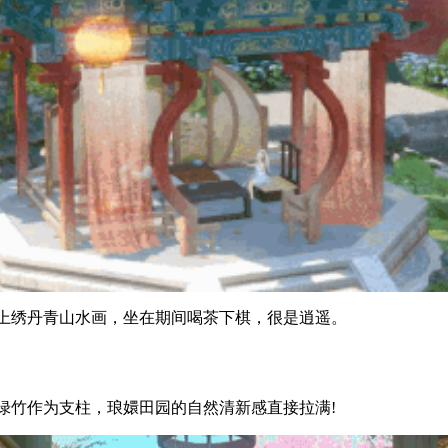
绣丹青山水画，坐在期间喝茶下棋，很是逍遥。
竹作为支柱，琅嬛田园的自然清新感直接拉满!