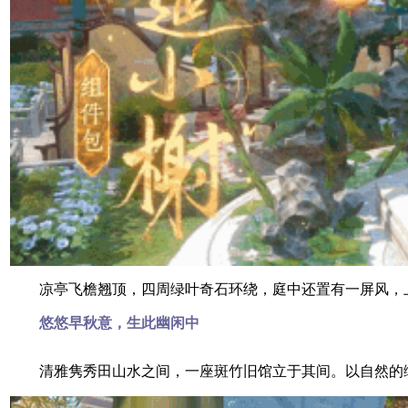
凉亭飞檐翘顶，四周绿叶奇石环绕，庭中还置有一屏风，上
悠悠早秋意，生此幽闲中
清雅隽秀田山水之间，一座斑竹旧馆立于其间。以自然的绿