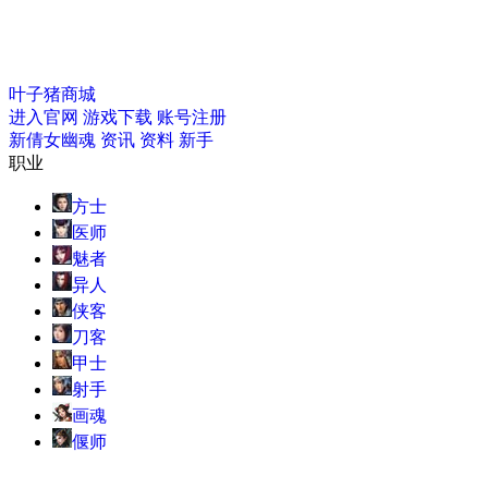
叶子猪商城
进入官网
游戏下载
账号注册
新倩女幽魂
资讯
资料
新手
职业
方士
医师
魅者
异人
侠客
刀客
甲士
射手
画魂
偃师