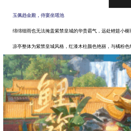
玉佩趋金殿，侍宴坐瑶池
绵绵细雨也无法掩盖紫禁皇城的华贵霸气，远处鲤筵小榭雨
凉亭整体为紫禁皇城风格，红漆木柱颜色艳丽，与橘粉色细