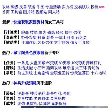
攻略
练级
灵兽
装备
牛图
专题活动
实力榜
交易版块
投稿
首页
工具箱
图片站
视频站
同人站
最新：
快速获取家园资材
倩女工具箱
【计算类】
跑商
技能
修为
修炼
经验
属性
强化
【查询类】
野外采集
科举
装备
一掌山河图
石之灵
【辅助类】
江湖侠侣
装备强化
文字特效
倩女工具箱
热门：
藏宝阁角色搜索器
新手专区
【任务】
一条龙
大盗宝藏
69突破
89突破
109突破
押镖打孔
【赚钱】
生活技能
小三环
跑商攻略
堆幸运
大三环
青蛇传
【常用】
前世系统
主角剧情
全职业互转
惊天盗墓团
十八地狱
热门：
神兵升级消耗
高手进阶
【装备】
洗装备
神兵消耗
装备打孔
强化
【灵兽】
灵兽技能
灵兽附体
灵兽绝技
【成本】
纹饰
桑露丸
伏魂牌
鬼器拆解