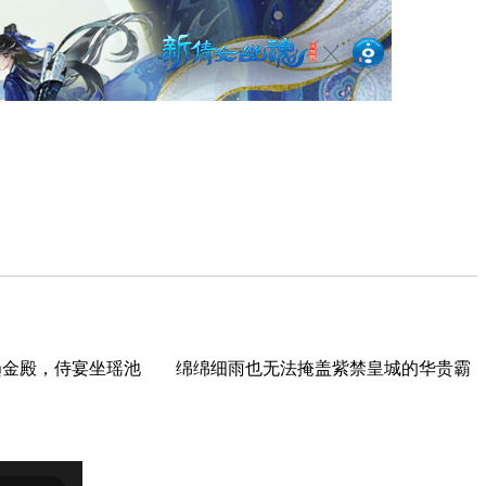
金殿，侍宴坐瑶池 绵绵细雨也无法掩盖紫禁皇城的华贵霸