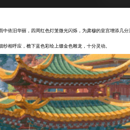
中依旧华丽，四周红色灯笼微光闪烁，为肃穆的皇宫增添几分
纱相呼应，檐下蓝色彩绘上缀金色雕龙，十分灵动。