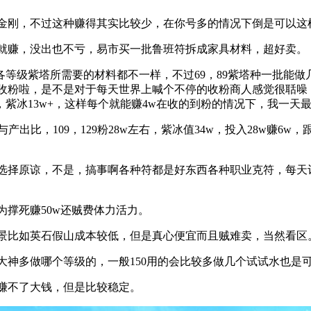
刚，不过这种赚得其实比较少，在你号多的情况下倒是可以这
赚，没出也不亏，易市买一批鲁班符拆成家具材料，超好卖。
等级紫塔所需要的材料都不一样，不过69，89紫塔种一批能做几
粉啦，是不是对于每天世界上喊个不停的收粉商人感觉很聒噪，在
w一个，紫冰13w+，这样每个就能赚4w在收的到粉的情况下，我
，109，129粉28w左右，紫冰值34w，投入28w赚6w，跟低
择原谅，不是，搞事啊各种符都是好东西各种职业克符，每天
撑死赚50w还贼费体力活力。
比如英石假山成本较低，但是真心便宜而且贼难卖，当然看区
多做哪个等级的，一般150用的会比较多做几个试试水也是
赚不了大钱，但是比较稳定。