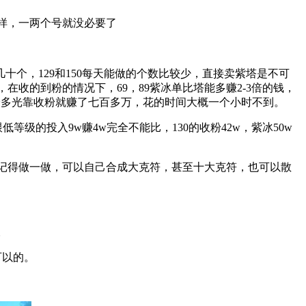
样，一两个号就没必要了
十个，129和150每天能做的个数比较少，直接卖紫塔是不可
收的到粉的情况下，69，89紫冰单比塔能多赚2-3倍的钱，
一天最多光靠收粉就赚了七百多万，花的时间大概一个小时不到。
等级的投入9w赚4w完全不能比，130的收粉42w，紫冰50w
记得做一做，可以自己合成大克符，甚至十大克符，也可以散
。
可以的。