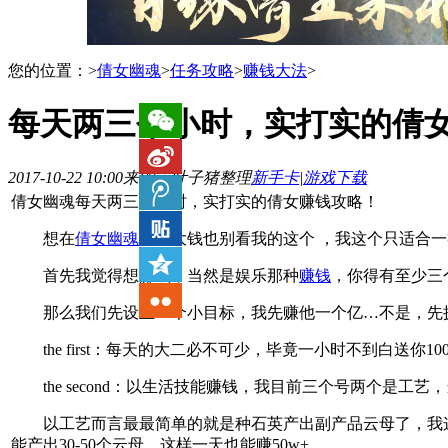
您的位置：
>
倩女幽魂
>
任务攻略
>
赚钱大法
>
每天两三个小时，实打实的倩
2017-10-22 10:00
来源：叶子猪整理
新手卡
|
游戏下载
倩女幽魂每天两三个小时，实打实的倩女赚钱攻略！
想在
倩女幽魂
中赚大钱也别看我的这个 ，我这个只适合
首先我觉得想赚钱，当然是娱乐那种
赚钱
，你得有至少三
那么我们先设立一个小目标，我先赚他一个亿…不是，先
the first：每天的大二必不可少，毕竟一小时不到白送你1
the second：以生活技能赚钱，我目前三个号两个是工
以工艺而言最最简单的就是种石英产出副产品云母了，我这个
能产出30-50个云母，这样一天也能赚50w+。