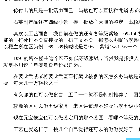
你付出的只是一批活力而已，当然也可以直接种龙鳞或者金
石英副产品还有四级小景，攒一批放心大胆的鉴定，出粉就
其次以工艺而言，我目前在做的还有各等级紫塔，69-150各
能的，打死也不会直接卖的，扔了又不会，那怎么办呢当然是收
以楼主所在区为例，69，89粉喊收最贵9w，紫塔1w-1.5
109+的塔在楼主这个区不如低等级赚钱，当然我是指投入与产出比
就更不用说了单卖灵霄单价都是5w。
在要比武或者将要比武甚至打架比较多的区怎么办当然是选
卖，每天几十万轻松入手。
有兴趣的也可以做食盒，五千一个就不是特别推荐了，因为
较新的区可以做五级家具，老区讲道理不好卖虽然五级小景
现在元宝便宜也可以做鉴定用的那个鉴匣，看哪个等级的大神
工艺也就这样了，挑几个自己觉得还可以的做做就好了，