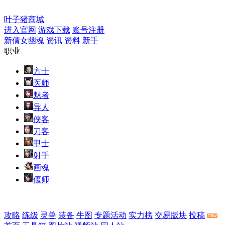
叶子猪商城
进入官网
游戏下载
账号注册
新倩女幽魂
资讯
资料
新手
职业
方士
医师
魅者
异人
侠客
刀客
甲士
射手
画魂
偃师
攻略
练级
灵兽
装备
牛图
专题活动
实力榜
交易版块
投稿