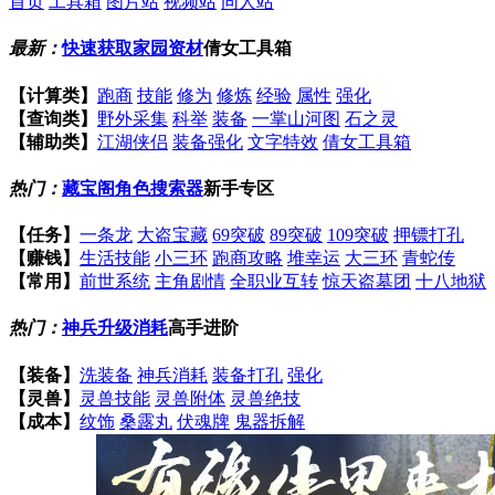
首页
工具箱
图片站
视频站
同人站
最新：
快速获取家园资材
倩女工具箱
【计算类】
跑商
技能
修为
修炼
经验
属性
强化
【查询类】
野外采集
科举
装备
一掌山河图
石之灵
【辅助类】
江湖侠侣
装备强化
文字特效
倩女工具箱
热门：
藏宝阁角色搜索器
新手专区
【任务】
一条龙
大盗宝藏
69突破
89突破
109突破
押镖打孔
【赚钱】
生活技能
小三环
跑商攻略
堆幸运
大三环
青蛇传
【常用】
前世系统
主角剧情
全职业互转
惊天盗墓团
十八地狱
热门：
神兵升级消耗
高手进阶
【装备】
洗装备
神兵消耗
装备打孔
强化
【灵兽】
灵兽技能
灵兽附体
灵兽绝技
【成本】
纹饰
桑露丸
伏魂牌
鬼器拆解