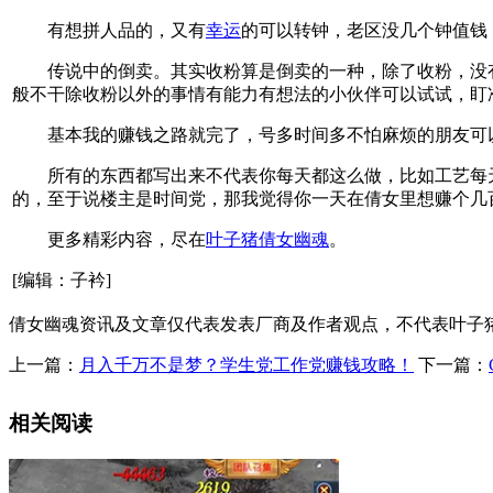
有想拼人品的，又有
幸运
的可以转钟，老区没几个钟值钱
传说中的倒卖。其实收粉算是倒卖的一种，除了收粉，没有大
般不干除收粉以外的事情有能力有想法的小伙伴可以试试，盯
基本我的赚钱之路就完了，号多时间多不怕麻烦的朋友可
所有的东西都写出来不代表你每天都这么做，比如工艺每天
的，至于说楼主是时间党，那我觉得你一天在倩女里想赚个几百
更多精彩内容，尽在
叶子猪倩女幽魂
。
[编辑：子衿]
倩女幽魂资讯及文章仅代表发表厂商及作者观点，不代表叶子
上一篇：
月入千万不是梦？学生党工作党赚钱攻略！
下一篇：
相关阅读