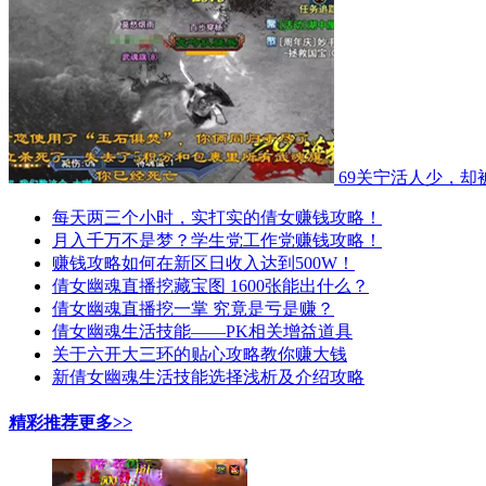
69关宁活人少，却
每天两三个小时，实打实的倩女赚钱攻略！
月入千万不是梦？学生党工作党赚钱攻略！
赚钱攻略如何在新区日收入达到500W！
倩女幽魂直播挖藏宝图 1600张能出什么？
倩女幽魂直播挖一掌 究竟是亏是赚？
倩女幽魂生活技能——PK相关增益道具
关于六开大三环的贴心攻略教你赚大钱
新倩女幽魂生活技能选择浅析及介绍攻略
精彩推荐
更多>>